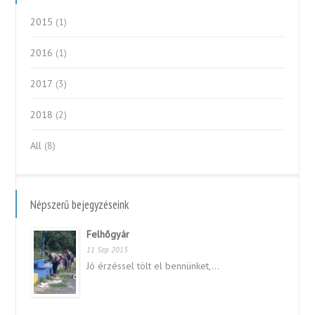
2015
(1)
2016
(1)
2017
(3)
2018
(2)
All
(8)
Népszerű bejegyzéseink
Felhőgyár
11 Sep 2015
Jó érzéssel tölt el bennünket,...