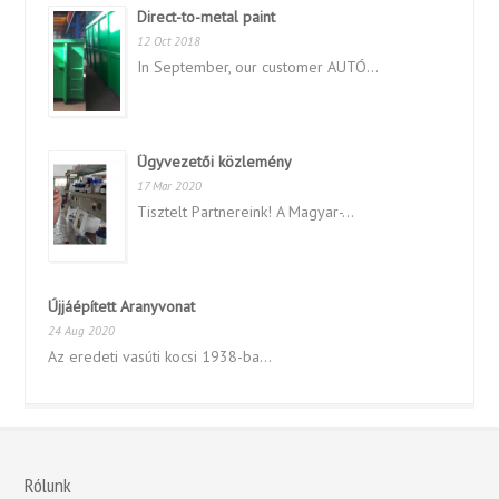
Direct-to-metal paint
12 Oct 2018
In September, our customer AUTÓ...
Ügyvezetői közlemény
17 Mar 2020
Tisztelt Partnereink! A Magyar-...
Újjáépített Aranyvonat
24 Aug 2020
Az eredeti vasúti kocsi 1938-ba...
Rólunk