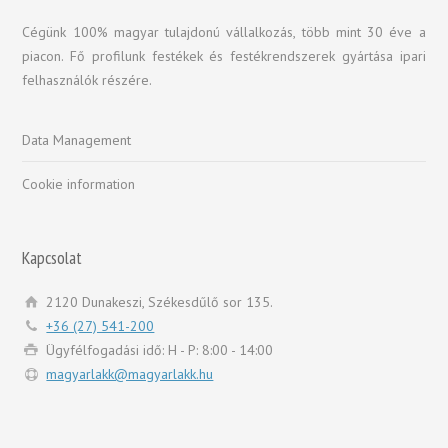
Cégünk 100% magyar tulajdonú vállalkozás, több mint 30 éve a
piacon. Fő profilunk festékek és festékrendszerek gyártása ipari
felhasználók részére.
Data Management
Cookie information
Kapcsolat
2120 Dunakeszi, Székesdűlő sor 135.
+36 (27) 541-200
Ügyfélfogadási idő: H - P: 8:00 - 14:00
magyarlakk@magyarlakk.hu