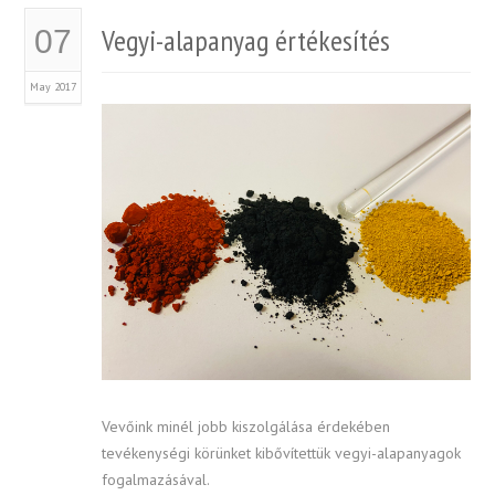
Vegyi-alapanyag értékesítés
07
May 2017
Vevőink minél jobb kiszolgálása érdekében
tevékenységi körünket kibővítettük vegyi-alapanyagok
fogalmazásával.