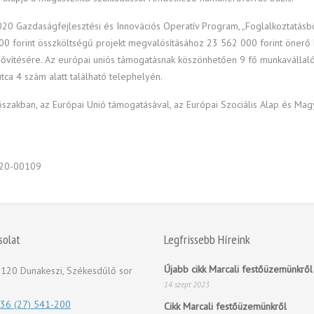
2020 Gazdaságfejlesztési és Innovációs Operatív Program, „Foglalkoztatás
00 forint összköltségű projekt megvalósításához 23 562 000 forint önerő 
bővítésére. Az európai uniós támogatásnak köszönhetően 9 fő munkavállaló
tca 4 szám alatt található telephelyén.
őszakban, az Európai Unió támogatásával, az Európai Szociális Alap és Mag
020-00109
solat
Legfrissebb Híreink
Újabb cikk Marcali festőüzemünkről
120 Dunakeszi, Székesdűlő sor
14 szept 2023
36 (27) 541-200
Cikk Marcali festőüzemünkről