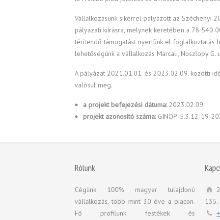
Vállalkozásunk sikerrel pályázott az Széchenyi 
pályázati kiírásra, melynek keretében a 78 540 0
térítendő támogatást nyertünk el foglalkoztatás 
lehetőségünk a vállalkozás Marcali, Noszlopy G. u
A pályázat 2021.01.01. és 2023.02.09. közötti id
valósul meg.
a projekt befejezési dátuma:
2023.02.09.
projekt azonosító száma:
GINOP-5.3.12-19-2
Rólunk
Kapc
Cégünk 100% magyar tulajdonú
2
vállalkozás, több mint 30 éve a piacon.
135.
Fő profilunk festékek és
+