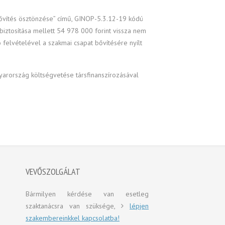
bővítés ösztönzése” című, GINOP-5.3.12-19 kódú
biztosítása mellett 54 978 000 forint vissza nem
 felvételével a szakmai csapat bővítésére nyílt
yarország költségvetése társfinanszírozásával
VEVŐSZOLGÁLAT
Bármilyen kérdése van esetleg
szaktanácsra van szüksége,
lépjen
szakembereinkkel kapcsolatba!