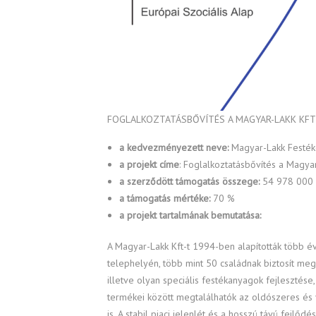
FOGLALKOZTATÁSBŐVÍTÉS A MAGYAR-LAKK KFT
a kedvezményezett neve:
Magyar-Lakk Festékg
a projekt címe
: Foglalkoztatásbővítés a Magya
a szerződött támogatás összege:
54 978 000 
a támogatás mértéke:
70 %
a projekt tartalmának bemutatása:
A Magyar-Lakk Kft-t 1994-ben alapították több é
telephelyén, több mint 50 családnak biztosít megé
illetve olyan speciális festékanyagok fejlesztés
termékei között megtalálhatók az oldószeres és
is. A stabil piaci jelenlét és a hosszú távú fejl