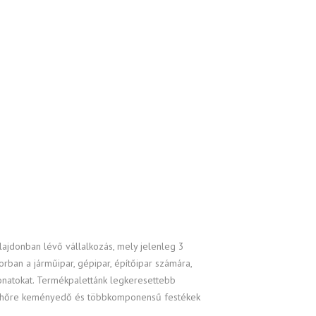
ajdonban lévő vállalkozás, mely jelenleg 3
orban a járműipar, gépipar, építőipar számára,
vonatokat. Termékpalettánk legkeresettebb
dó, hőre keményedő és többkomponensű festékek