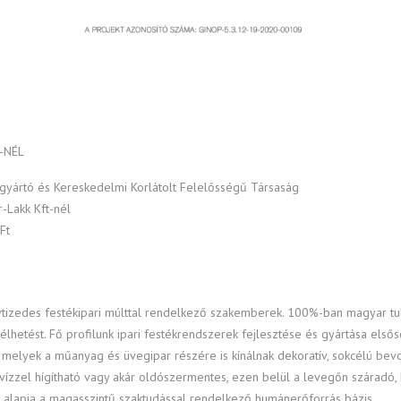
-NÉL
yártó és Kereskedelmi Korlátolt Felelősségű Társaság
r-Lakk Kft-nél
Ft
vtizedes festékipari múlttal rendelkező szakemberek. 100%-ban magyar tul
lhetést. Fő profilunk ipari festékrendszerek fejlesztése és gyártása elsős
e, melyek a műanyag és üvegipar részére is kínálnak dekoratív, sokcélú be
 vízzel hígítható vagy akár oldószermentes, ezen belül a levegőn szára
ődés alapja a magasszintű szaktudással rendelkező humánerőforrás bázis.