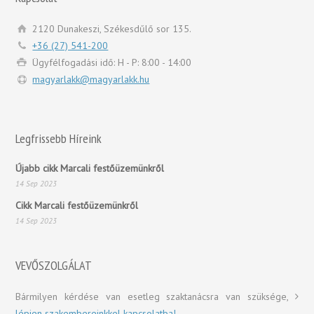
2120 Dunakeszi, Székesdűlő sor 135.
+36 (27) 541-200
Ügyfélfogadási idő: H - P: 8:00 - 14:00
magyarlakk@magyarlakk.hu
Legfrissebb Híreink
Újabb cikk Marcali festőüzemünkről
14 Sep 2023
Cikk Marcali festőüzemünkről
14 Sep 2023
VEVŐSZOLGÁLAT
Bármilyen kérdése van esetleg szaktanácsra van szüksége,
lépjen szakembereinkkel kapcsolatba!