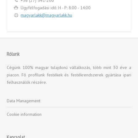
+36 (27) 541-200
Ügyfélfogadási idő: H - P: 8:00 - 14:00
magyarlakk@magyarlakk.hu
Rólunk
Cégünk 100% magyar tulajdonú vállalkozás, több mint 30 éve a
piacon. Fő profilunk festékek és festékrendszerek gyártása ipari
felhasználók részére.
Data Management
Cookie information
Kapcsolat