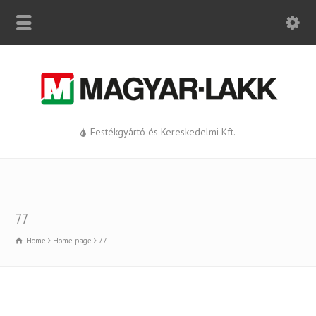
Festékgyártó és Kereskedelmi Kft.
77
Home
Home page
77