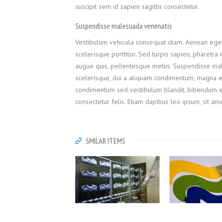
suscipit sem id sapien sagittis consectetur.
Suspendisse malesuada venenatis
Vestibulum vehicula consequat diam. Aenean eget o
scelerisque porttitor. Sed turpis sapien, pharetra
augue quis, pellentesque metus. Suspendisse male
scelerisque, dui a aliquam condimentum, magna est
condimentum sed vestibulum blandit, bibendum et n
consectetur felis. Etiam dapibus leo ipsum, sit a
SMILAR ITEMS