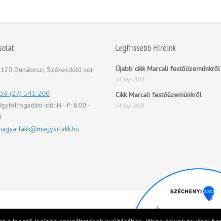
solat
Legfrissebb Híreink
Újabb cikk Marcali festőüzemünkről
120 Dunakeszi, Székesdűlő sor
14 Sep 2023
36 (27) 541-200
Cikk Marcali festőüzemünkről
gyfélfogadási idő: H - P: 8:00 -
14 Sep 2023
0
agyarlakk@magyarlakk.hu