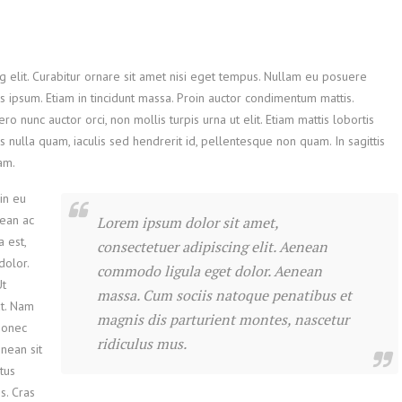
g elit. Curabitur ornare sit amet nisi eget tempus. Nullam eu posuere
is ipsum. Etiam in tincidunt massa. Proin auctor condimentum mattis.
 nunc auctor orci, non mollis turpis urna ut elit. Etiam mattis lobortis
us nulla quam, iaculis sed hendrerit id, pellentesque non quam. In sagittis
am.
oin eu
nean ac
Lorem ipsum dolor sit amet,
a est,
consectetuer adipiscing elit. Aenean
dolor.
commodo ligula eget dolor. Aenean
Ut
massa. Cum sociis natoque penatibus et
at. Nam
magnis dis parturient montes, nascetur
 Donec
ridiculus mus.
enean sit
tus
s. Cras