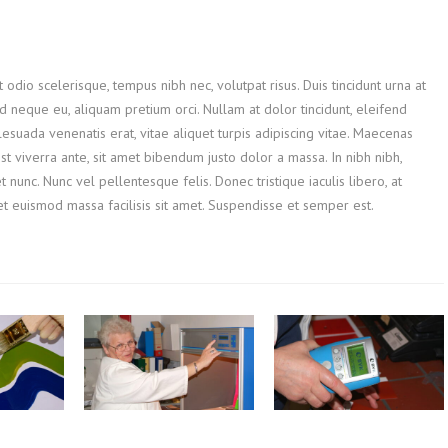
dio scelerisque, tempus nibh nec, volutpat risus. Duis tincidunt urna at
 id neque eu, aliquam pretium orci. Nullam at dolor tincidunt, eleifend
suada venenatis erat, vitae aliquet turpis adipiscing vitae. Maecenas
 viverra ante, sit amet bibendum justo dolor a massa. In nibh nibh,
unc. Nunc vel pellentesque felis. Donec tristique iaculis libero, at
met euismod massa facilisis sit amet. Suspendisse et semper est.