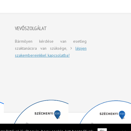
VEVŐSZOLGÁLAT
Bármilyen kérdése van esetleg
szaktanácsra van szüksége,
lépjen
szakembereinkkel kapcsolatba!