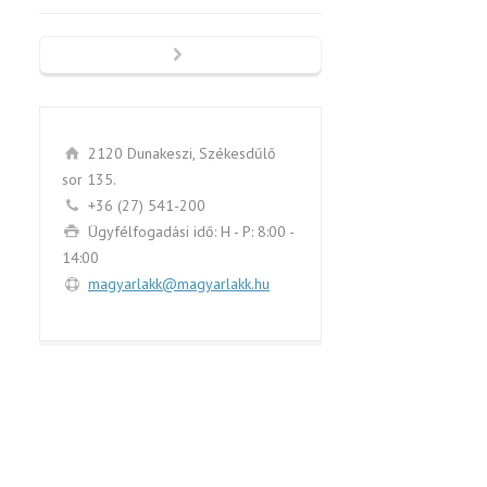
2120 Dunakeszi, Székesdűlő
sor 135.
+36 (27) 541-200
Ügyfélfogadási idő: H - P: 8:00 -
14:00
magyarlakk@magyarlakk.hu