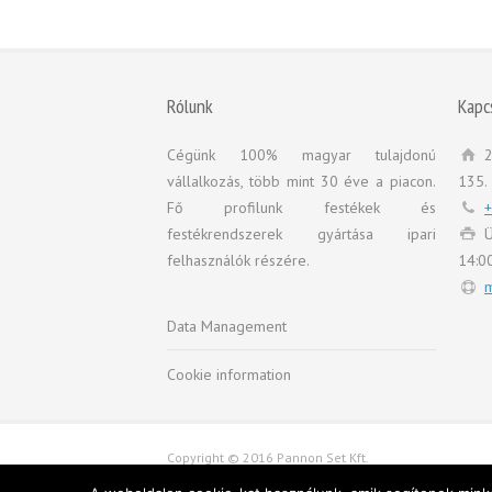
Rólunk
Kapc
Cégünk 100% magyar tulajdonú
2
vállalkozás, több mint 30 éve a piacon.
135.
Fő profilunk festékek és
+
festékrendszerek gyártása ipari
Ü
felhasználók részére.
14:0
m
Data Management
Cookie information
Copyright © 2016 Pannon Set Kft.