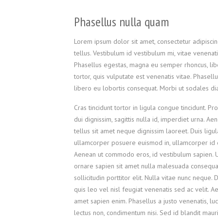
Phasellus nulla quam
Lorem ipsum dolor sit amet, consectetur adipiscin
tellus. Vestibulum id vestibulum mi, vitae venenat
Phasellus egestas, magna eu semper rhoncus, libero
tortor, quis vulputate est venenatis vitae. Phasell
libero eu lobortis consequat. Morbi ut sodales di
Cras tincidunt tortor in ligula congue tincidunt. Pr
dui dignissim, sagittis nulla id, imperdiet urna. Ae
tellus sit amet neque dignissim laoreet. Duis ligul
ullamcorper posuere euismod in, ullamcorper id 
Aenean ut commodo eros, id vestibulum sapien. 
ornare sapien sit amet nulla malesuada consequ
sollicitudin porttitor elit. Nulla vitae nunc neque.
quis leo vel nisl feugiat venenatis sed ac velit. A
amet sapien enim. Phasellus a justo venenatis, luc
lectus non, condimentum nisi. Sed id blandit mauri