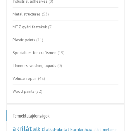
Industrial adhesives
(0)
Metal structures
(53)
MTZ gyári festékek
(3)
Plastic paints
(11)
Specialties for craftsmen
(19)
Thinners, washing liquids
(0)
Vehicle repair
(48)
Wood paints
(22)
Terméktulajdonságok
akrilát
alkid
alkid-akrilát kombináció
alkid-melamin