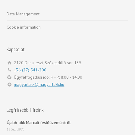
Data Management
Cookie information
Kapcsolat
2120 Dunakeszi, Székesdűlő sor 135.
+36 (27) 541-200
Ügyfélfogadási idő: H - P: 8:00 - 14:00
magyarlakk@magyarlakk.hu
Legfrissebb Híreink
Újabb cikk Marcali festőüzemünkről
14 Sep 2023