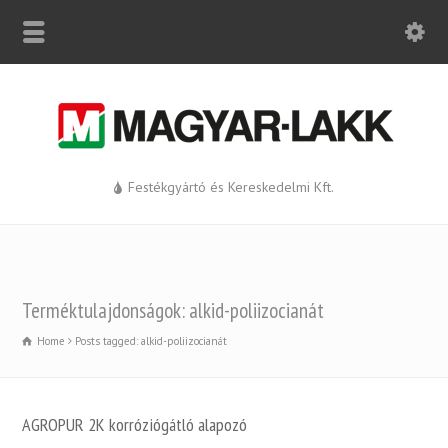
Festékgyártó és Kereskedelmi Kft.
Terméktulajdonságok: alkid-poliizocianát
Home
Posts tagged: alkid-poliizocianát
AGROPUR 2K korróziógátló alapozó