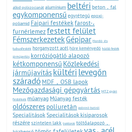
beltéri
beton，fal
alumínium
alkid-poliizocianát
egykomponensű
egyrétegű
epoxi-
Faipari festékek
farost-،
poliamid
festett felület
furnérlemez
Fémszerkezetek
Gépipar
Hordó- és
horganyzott acél
hőre keményedő
tubusfesték
hőálló festék
korróziógátló alapozó
járműjavítás
Közlekedési
kétkomponensű
kültéri
levegőn
járműjavítás
száradó
MDF，OSB lapok
Mezőgazdasági gépgyártás
MTZ gyári
műanyag
Műanyag festék
festékek
oldószeres
poliuretán
polivinil-butirál
Specialitások
Specialitások kisiparosok
részére
töltőalapozó，
színtelen lakk
traktorok
vas، acél
tömör fafelületek
közbenső