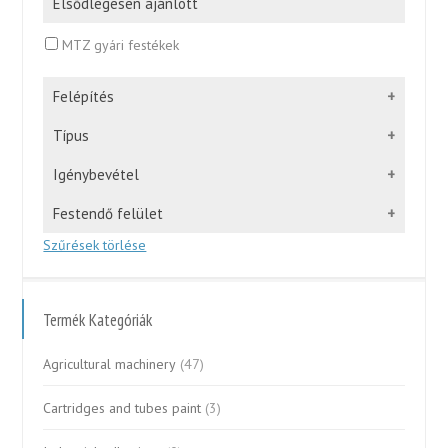
Elsődlegesen ajánlott
MTZ gyári festékek
Felépítés
Típus
Igénybevétel
Festendő felület
Szűrések törlése
Termék Kategóriák
Agricultural machinery
(47)
Cartridges and tubes paint
(3)