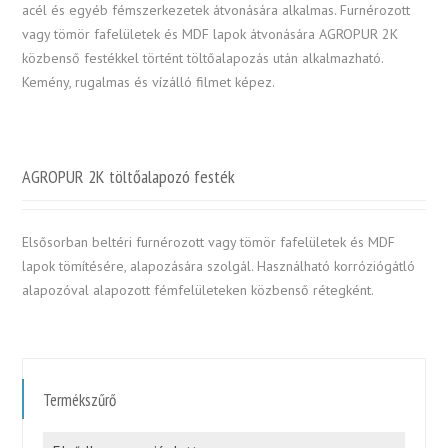
acél és egyéb fémszerkezetek átvonására alkalmas. Furnérozott
vagy tömör fafelületek és MDF lapok átvonására AGROPUR 2K
közbenső festékkel történt töltőalapozás után alkalmazható.
Kemény, rugalmas és vízálló filmet képez.
AGROPUR 2K töltőalapozó festék
Elsősorban beltéri furnérozott vagy tömör fafelületek és MDF
lapok tömítésére, alapozására szolgál. Használható korróziógátló
alapozóval alapozott fémfelületeken közbenső rétegként.
Termékszűrő