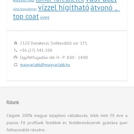
vízzel hígítható
átvonó，
vinil kopolimer
top coat
üveg
2120 Dunakeszi, Székesdűlő sor 135.
+36 (27) 541-200
Ügyfélfogadási idő: H - P: 8:00 - 14:00
magyarlakk@magyarlakk.hu
Rólunk
Cégünk 100% magyar tulajdonú vállalkozás, több mint 30 éve a
piacon. Fő profilunk festékek és festékrendszerek gyártása ipari
felhasználók részére.