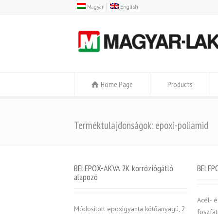
Magyar
English
Home Page
Products
Terméktulajdonságok: epoxi-poliamid
BELEPOX-AKVA 2K korróziógátló
BELEP
alapozó
Acél- é
Módosított epoxigyanta kötőanyagú, 2
foszfát