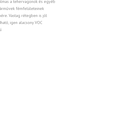
kalmas a tehervagonok és egyéb
 járművek fémfelületeinek
ére. Vastag rétegben is jól
dható, igen alacsony VOC
mú