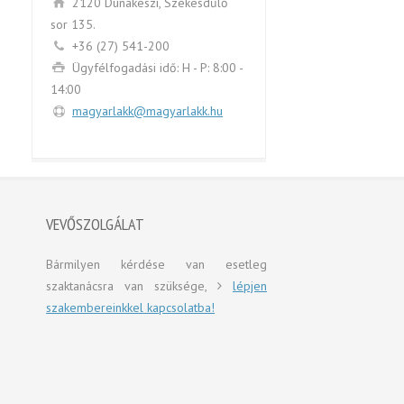
2120 Dunakeszi, Székesdűlő
sor 135.
+36 (27) 541-200
Ügyfélfogadási idő: H - P: 8:00 -
14:00
magyarlakk@magyarlakk.hu
VEVŐSZOLGÁLAT
Bármilyen kérdése van esetleg
szaktanácsra van szüksége,
lépjen
szakembereinkkel kapcsolatba!