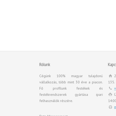
Rólunk
Kapc
Cégünk 100% magyar tulajdonú
2
vállalkozás, több mint 30 éve a piacon.
135.
Fő profilunk festékek és
+
festékrendszerek gyártása ipari
Ü
felhasználók részére.
14:0
m