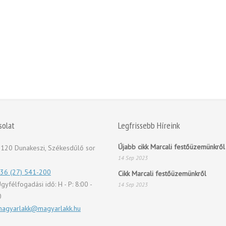
solat
Legfrissebb Híreink
Újabb cikk Marcali festőüzemünkről
120 Dunakeszi, Székesdűlő sor
14 Sep 2023
36 (27) 541-200
Cikk Marcali festőüzemünkről
gyfélfogadási idő: H - P: 8:00 -
14 Sep 2023
0
agyarlakk@magyarlakk.hu