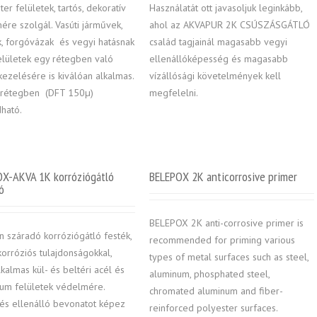
ter felületek, tartós, dekoratív
Használatát ott javasoljuk leginkább,
ére szolgál. Vasúti járművek,
ahol az AKVAPUR 2K CSÚSZÁSGÁTLÓ
k, forgóvázak és vegyi hatásnak
család tagjainál magasabb vegyi
felületek egy rétegben való
ellenállóképesség és magasabb
kezelésére is kiválóan alkalmas.
vízállósági követelmények kell
 rétegben (DFT 150µ)
megfelelni.
dható.
X-AKVA 1K korróziógátló
BELEPOX 2K anticorrosive primer
ó
BELEPOX 2K anti-corrosive primer is
n száradó korróziógátló festék,
recommended for priming various
korróziós tulajdonságokkal,
types of metal surfaces such as steel,
kalmas kül- és beltéri acél és
aluminum, phosphated steel,
ium felületek védelmére.
chromated aluminum and fiber-
 és ellenálló bevonatot képez
reinforced polyester surfaces.