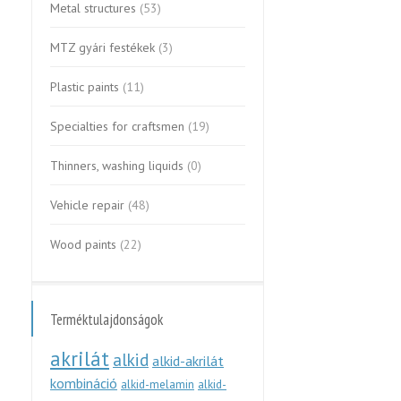
Metal structures
(53)
MTZ gyári festékek
(3)
Plastic paints
(11)
Specialties for craftsmen
(19)
Thinners, washing liquids
(0)
Vehicle repair
(48)
Wood paints
(22)
Terméktulajdonságok
akrilát
alkid
alkid-akrilát
kombináció
alkid-melamin
alkid-