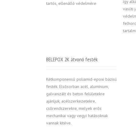
így al
tartós, ellenálló védelmére
vasúti
védelm
felhor
tartal
BELEPOX 2K átvonó festék
Kétkomponensű poliamid-epoxi bázisú
festék. Elsősorban acél, alumínium,
galvanizált és beton felületekre
ajánljuk, acélszerkezetekre,
csőrendszerekre, melyek erős
mechanikai vagy vegyi hatásoknak
vannak kitéve.