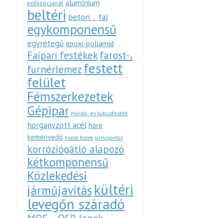
alumínium
poliizocianát
beltéri
beton，fal
egykomponensű
egyrétegű
epoxi-poliamid
Faipari festékek
farost-،
festett
furnérlemez
felület
Fémszerkezetek
Gépipar
Hordó- és tubusfesték
horganyzott acél
hőre
keményedő
hőálló festék
járműjavítás
korróziógátló alapozó
kétkomponensű
Közlekedési
kültéri
járműjavítás
levegőn száradó