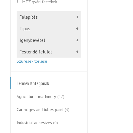
MTZ gyári festékek
Felépítés
Típus
Igénybevétel
Festendő felület
Szűrések törlése
Termék Kategóriák
Agricultural machinery
(47)
Cartridges and tubes paint
(3)
Industrial adhesives
(0)