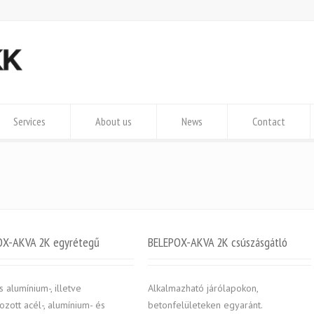
Services
About us
News
Contact
OX-AKVA 2K egyrétegű
BELEPOX-AKVA 2K csúszásgátló
s alumínium-, illetve
Alkalmazható járólapokon,
ozott acél-, alumínium- és
betonfelületeken egyaránt.