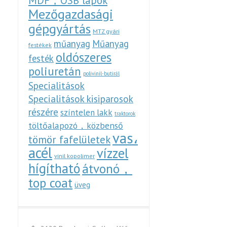
MDF，OSB lapok
Mezőgazdasági
gépgyártás
MTZ gyári
műanyag
Műanyag
festékek
oldószeres
festék
poliuretán
polivinil-butirál
Specialitások
Specialitások kisiparosok
részére
színtelen lakk
traktorok
töltőalapozó，közbenső
vas،
tömör fafelületek
acél
vízzel
vinil kopolimer
hígítható
átvonó，
top coat
üveg