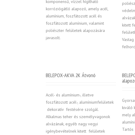
komponensű, vízzel hígítható
poliész
korróziógátló alapozó, amely acél,
védelm
alumínium, foszfátozott acél és
alváza
foszfátozott alumínium, valamint
kitett 
poliészter felületek alapozására
felület
javasolt.
Vastag
felhor
BELEPOX-AKVA 2K Átvonó
BELEPO
alapoz
Acél- és alumínium-, illetve
Gyorsa
foszfátozott acél-, alumíniumfelületek
kiváló 
dekoratív festésére szolgál.
mely al
Alkalmas teher és személyvagonok
alumín
alvázának, egyéb nagy vegyi
Tartós
igénybevételnek kitett felületek