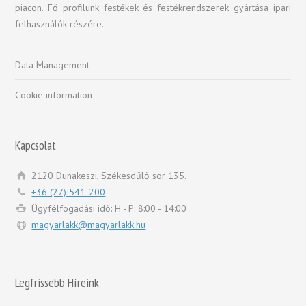
piacon. Fő profilunk festékek és festékrendszerek gyártása ipari
felhasználók részére.
Data Management
Cookie information
Kapcsolat
2120 Dunakeszi, Székesdűlő sor 135.
+36 (27) 541-200
Ügyfélfogadási idő: H - P: 8:00 - 14:00
magyarlakk@magyarlakk.hu
Legfrissebb Híreink