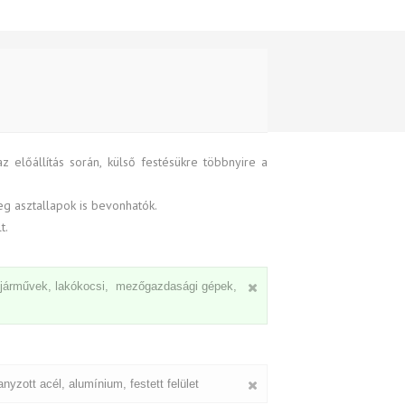
 előállítás során, külső festésükre többnyire a
eg asztallapok is bevonhatók.
t.
ti járművek, lakókocsi, mezőgazdasági gépek,
nyzott acél, alumínium, festett felület