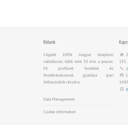
Rólunk
Kapc
Cégünk 100% magyar tulajdonú
2
vállalkozás, több mint 30 éve a piacon.
135.
Fő profilunk festékek és
+
festékrendszerek gyártása ipari
Ü
felhasználók részére.
14:0
m
Data Management
Cookie information