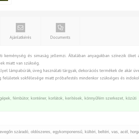
Ajánlatkérés
Documents
eti keménység és simaság jellemzi. Általában anyagukban színezik őket az
dek miatt van szükség.
lyel lámpabúrák, üveg használati tárgyak, dekorációs termékek de akár üv
 felületek sokfélesége miatt próbafestés mindenkor szükséges és indokol
rőgépek, fémbútor, konténer, korlátok, kerítések, könnyűfém szerkezet, közú
 levegőn száradó, oldószeres, egykomponensű, kültéri, beltéri, vas, acél, horga