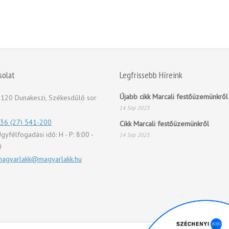
solat
Legfrissebb Híreink
Újabb cikk Marcali festőüzemünkről
120 Dunakeszi, Székesdűlő sor
14 Sep 2023
36 (27) 541-200
Cikk Marcali festőüzemünkről
gyfélfogadási idő: H - P: 8:00 -
14 Sep 2023
0
agyarlakk@magyarlakk.hu