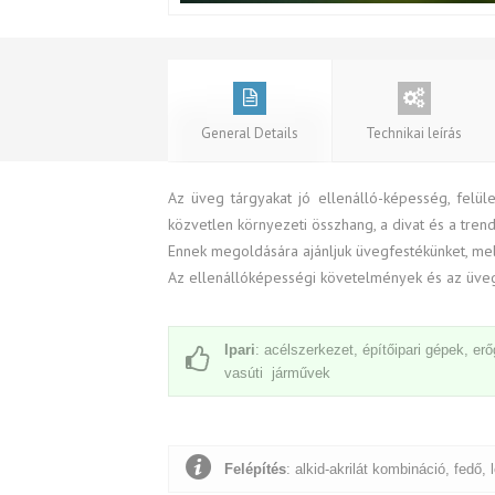
General Details
Technikai leírás
Az üveg tárgyakat jó ellenálló-képesség, felül
közvetlen környezeti összhang, a divat és a tren
Ennek megoldására ajánljuk üvegfestékünket, mel
Az ellenállóképességi követelmények és az üveg
Ipari
: acélszerkezet, építőipari gépek, e
vasúti járművek
Felépítés
: alkid-akrilát kombináció, fedő,