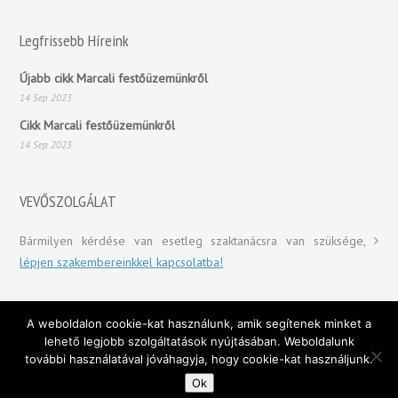
Legfrissebb Híreink
Újabb cikk Marcali festőüzemünkről
14 Sep 2023
Cikk Marcali festőüzemünkről
14 Sep 2023
VEVŐSZOLGÁLAT
Bármilyen kérdése van esetleg szaktanácsra van szüksége,
lépjen szakembereinkkel kapcsolatba!
A weboldalon cookie-kat használunk, amik segítenek minket a
Copyright © 2016 Pannon Set Kft.
lehető legjobb szolgáltatások nyújtásában. Weboldalunk
további használatával jóváhagyja, hogy cookie-kat használjunk.
Ok