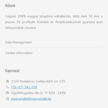
Rólunk
Cégünk 100% magyar tulajdonú vállalkozás, több mint 30 éve a
piacon. Fő profilunk festékek és festékrendszerek gyártása ipari
felhasználók részére.
Data Management
Cookie information
Kapcsolat
2120 Dunakeszi, Székesdűlő sor 135.
+36 (27) 541-200
Ügyfélfogadási idő: H - P: 8:00 - 14:00
magyarlakk@magyarlakk.hu