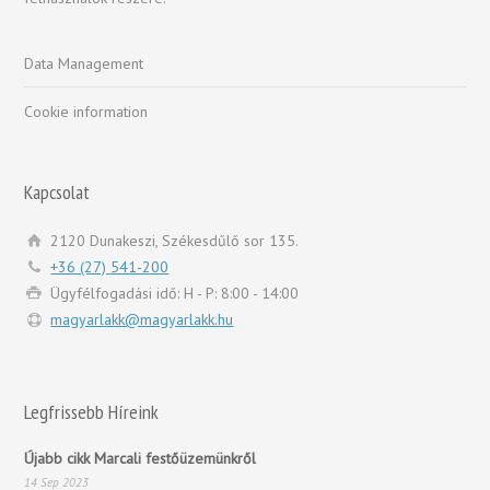
Data Management
Cookie information
Kapcsolat
2120 Dunakeszi, Székesdűlő sor 135.
+36 (27) 541-200
Ügyfélfogadási idő: H - P: 8:00 - 14:00
magyarlakk@magyarlakk.hu
Legfrissebb Híreink
Újabb cikk Marcali festőüzemünkről
14 Sep 2023