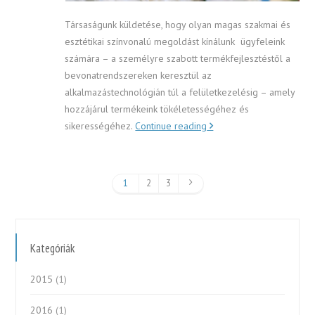
Társaságunk küldetése, hogy olyan magas szakmai és
esztétikai színvonalú megoldást kínálunk ügyfeleink
számára – a személyre szabott termékfejlesztéstől a
bevonatrendszereken keresztül az
alkalmazástechnológián túl a felületkezelésig – amely
hozzájárul termékeink tökéletességéhez és
sikerességéhez.
Continue reading
1
2
3
Kategóriák
2015
(1)
2016
(1)