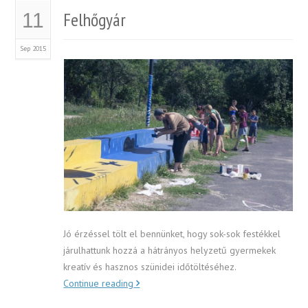
Felhőgyár
11
Sep 2015
Jó érzéssel tölt el bennünket, hogy sok-sok festékkel
járulhattunk hozzá a hátrányos helyzetű gyermekek
kreatív és hasznos szünidei időtöltéséhez.
Continue reading