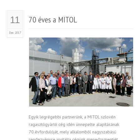
70 éves a MITOL
11
Dec 2017
Egyik legrégebbi partnerünk, a MITOL szlovén
ragasztógyártó cég idén ünnepelte alapításának
70.évfordulóját, mely alkalomból nagyszabású
rendezvényre invitálta cégünk menedzsmentjét.