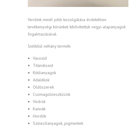
Vevőink minél jobb kiszolgálása érdekében
tevékenységi körünket kibővítettük vegyi-alapanyagok
fogalmazásával.
Ízelítőül néhány termék:
Vasoxid
Titándioxid
Kötőanyagok
Adalékok
Oldószerek
Csomagolóeszközök
Vödrök
Kannák
Hordók
Színezőanyagok, pigmentek