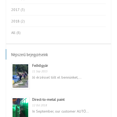
2017
(3)
2018
(2)
All
(8)
Népszerű bejegyzéseink
Felhőgyár
11 Sep 2015
Jó érzéssel tölt el bennünket,...
Direct-to-metal paint
12 Oct 2018
In September, our customer AUTÓ...