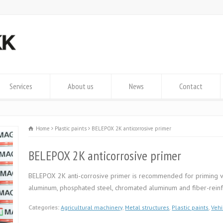
Services
About us
News
Contact
Home
Plastic paints
BELEPOX 2K anticorrosive primer
BELEPOX 2K anticorrosive primer
BELEPOX 2K anti-corrosive primer is recommended for priming var
aluminum, phosphated steel, chromated aluminum and fiber-reinf
Categories:
Agricultural machinery
,
Metal structures
,
Plastic paints
,
Vehi