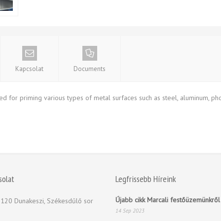
Kapcsolat
Documents
 for priming various types of metal surfaces such as steel, aluminum, ph
solat
Legfrissebb Híreink
Újabb cikk Marcali festőüzemünkről
120 Dunakeszi, Székesdűlő sor
14 Sep 2023