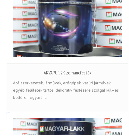
AKVAPUR 2K zománcfesték
Acélszerkezetek, járművek, erőgépek, vasúti járművek
egyéb felületek tartós, dekoratív festésére szolgál kül–és
beltéren egyaránt.