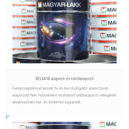
BELAKVA alapozó-és töltőalapozó
Faimpregnálóval kezelt fa és korróziógátló alapozóval
alapozott fém felületekre közbenső töltőalapozó rétegként
alkalmazható kül- és beltéren egyaránt.