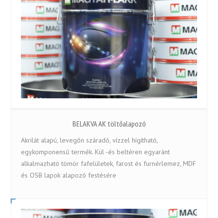
BELAKVA AK töltőalapozó
Akrilát alapú, levegőn száradó, vízzel hígítható,
egykomponensű termék. Kül -és beltéren egyaránt
alkalmazható tömör fafelületek, farost és furnérlemez, MDF
és OSB lapok alapozó festésére