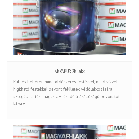
AKVAPUR 2K lakk
Kül- és beltéren mind oldószeres festékkel, mind vízzel
hígítható festékkel bevont felületek védőlakkozására
szolgál. Tartós, magas UV- és időjárásállóságú bevonatot
képez.