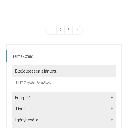
1
2
3
Termékszűrő
Elsődlegesen ajánlott
MTZ gyári festékek
Felépítés
Típus
Igénybevétel