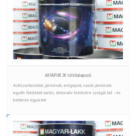
AKVAPUR 2K töltőalapozó
Acélszerkezetek, járművek, erőgépek, vasúti járművek
egyéb felületek tartós, dekoratív festésére szolgál kül –és
beltéren egyaránt