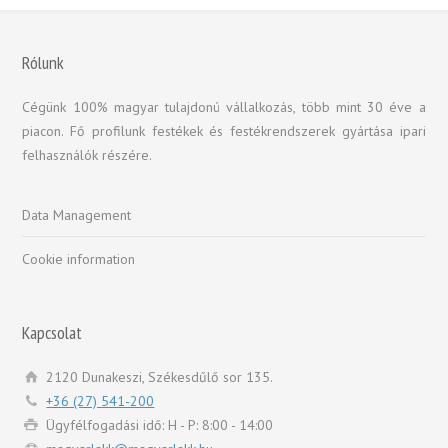
Rólunk
Cégünk 100% magyar tulajdonú vállalkozás, több mint 30 éve a
piacon. Fő profilunk festékek és festékrendszerek gyártása ipari
felhasználók részére.
Data Management
Cookie information
Kapcsolat
2120 Dunakeszi, Székesdűlő sor 135.
+36 (27) 541-200
Ügyfélfogadási idő: H - P: 8:00 - 14:00