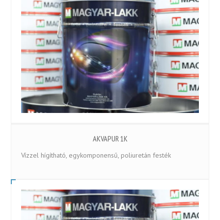
AKVAPUR 1K
Vízzel hígítható, egykomponensű, poliuretán festék