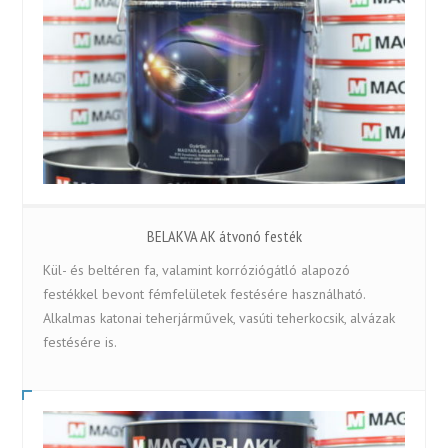
BELAKVA AK átvonó festék
Kül- és beltéren fa, valamint korróziógátló alapozó
festékkel bevont fémfelületek festésére használható.
Alkalmas katonai teherjárművek, vasúti teherkocsik, alvázak
festésére is.