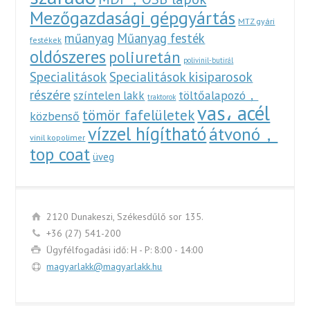
Mezőgazdasági gépgyártás
MTZ gyári
műanyag
Műanyag festék
festékek
oldószeres
poliuretán
polivinil-butirál
Specialitások
Specialitások kisiparosok
részére
töltőalapozó，
színtelen lakk
traktorok
vas، acél
tömör fafelületek
közbenső
vízzel hígítható
átvonó，
vinil kopolimer
top coat
üveg
2120 Dunakeszi, Székesdűlő sor 135.
+36 (27) 541-200
Ügyfélfogadási idő: H - P: 8:00 - 14:00
magyarlakk@magyarlakk.hu