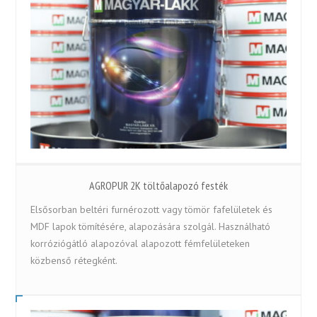
AGROPUR 2K töltőalapozó festék
Elsősorban beltéri furnérozott vagy tömör fafelületek és
MDF lapok tömítésére, alapozására szolgál. Használható
korróziógátló alapozóval alapozott fémfelületeken
közbenső rétegként.