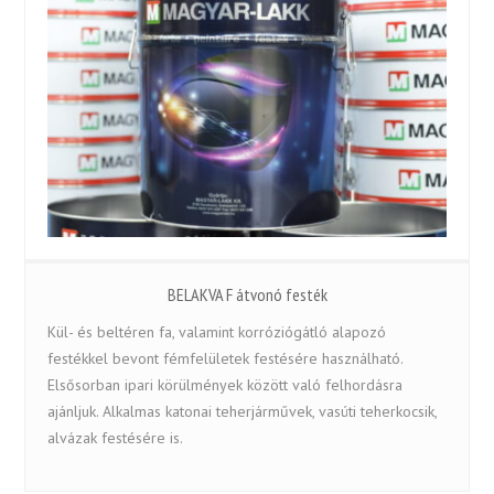
BELAKVA F átvonó festék
Kül- és beltéren fa, valamint korróziógátló alapozó
festékkel bevont fémfelületek festésére használható.
Elsősorban ipari körülmények között való felhordásra
ajánljuk. Alkalmas katonai teherjárművek, vasúti teherkocsik,
alvázak festésére is.