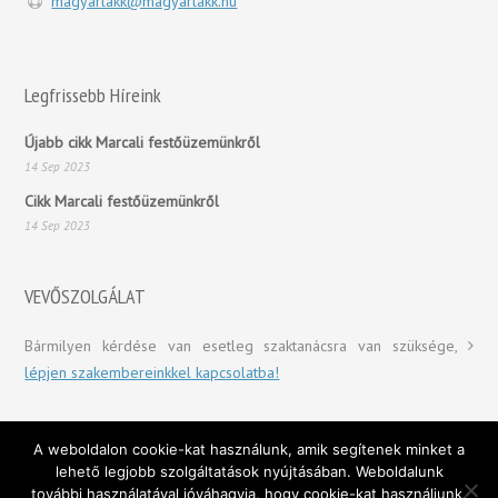
magyarlakk@magyarlakk.hu
Legfrissebb Híreink
Újabb cikk Marcali festőüzemünkről
14 Sep 2023
Cikk Marcali festőüzemünkről
14 Sep 2023
VEVŐSZOLGÁLAT
Bármilyen kérdése van esetleg szaktanácsra van szüksége,
lépjen szakembereinkkel kapcsolatba!
A weboldalon cookie-kat használunk, amik segítenek minket a
Copyright © 2016 Pannon Set Kft.
lehető legjobb szolgáltatások nyújtásában. Weboldalunk
további használatával jóváhagyja, hogy cookie-kat használjunk.