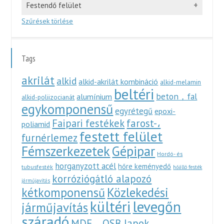
Festendő felület
Szűrések törlése
Tags
akrilát
alkid
alkid-akrilát kombináció
alkid-melamin
beltéri
beton，fal
alumínium
alkid-poliizocianát
egykomponensű
egyrétegű
epoxi-
Faipari festékek
farost-،
poliamid
festett felület
furnérlemez
Fémszerkezetek
Gépipar
Hordó- és
horganyzott acél
hőre keményedő
tubusfesték
hőálló festék
korróziógátló alapozó
járműjavítás
Közlekedési
kétkomponensű
kültéri
levegőn
járműjavítás
száradó
MDF，OSB lapok