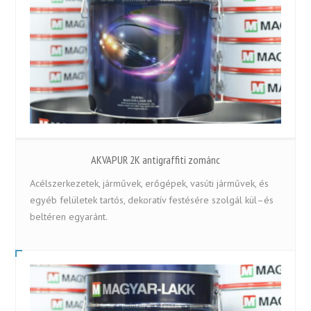
AKVAPUR 2K antigraffiti zománc
Acélszerkezetek, járművek, erőgépek, vasúti járművek, és
egyéb felületek tartós, dekoratív festésére szolgál kül–és
beltéren egyaránt.