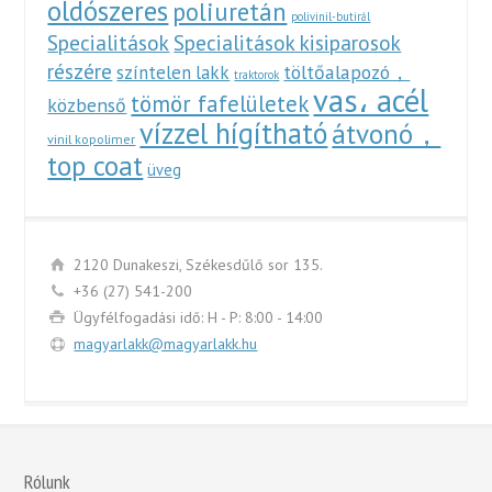
oldószeres
poliuretán
polivinil-butirál
Specialitások
Specialitások kisiparosok
részére
töltőalapozó，
színtelen lakk
traktorok
vas، acél
tömör fafelületek
közbenső
vízzel hígítható
átvonó，
vinil kopolimer
top coat
üveg
2120 Dunakeszi, Székesdűlő sor 135.
+36 (27) 541-200
Ügyfélfogadási idő: H - P: 8:00 - 14:00
magyarlakk@magyarlakk.hu
Rólunk