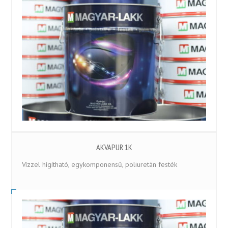
AKVAPUR 1K
Vízzel hígítható, egykomponensű, poliuretán festék