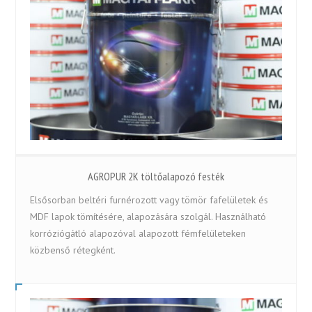
AGROPUR 2K töltőalapozó festék
Elsősorban beltéri furnérozott vagy tömör fafelületek és
MDF lapok tömítésére, alapozására szolgál. Használható
korróziógátló alapozóval alapozott fémfelületeken
közbenső rétegként.