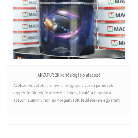
AKVAPUR 2K korróziógátló alapozó
Acélszerkezetek, járművek, erőgépek, vasúti járművek
egyéb felületek festésére ajánlott, kíváló a tapadása
acélon, alumíniumon és horganyzott felületeken egyaránt