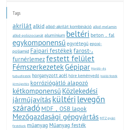
Tags
akrilát
alkid
alkid-akrilát kombináció
alkid-melamin
beltéri
beton，fal
alumínium
alkid-poliizocianát
egykomponensű
egyrétegű
epoxi-
Faipari festékek
farost-،
poliamid
festett felület
furnérlemez
Fémszerkezetek
Gépipar
Hordó- és
horganyzott acél
hőre keményedő
tubusfesték
hőálló festék
korróziógátló alapozó
járműjavítás
Közlekedési
kétkomponensű
kültéri
levegőn
járműjavítás
száradó
MDF，OSB lapok
Mezőgazdasági gépgyártás
MTZ gyári
műanyag
Műanyag festék
festékek