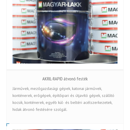
AKRIL-RAPID átvonó festék
Járművek, mezőgazdasági gépek, katonai járművek,
konténerek, erőgépek, építőipari és útjavító gépek, szállító
kocsik, konténerek, egyéb kül- és beltéri acélszerkezetek,
hidak átvonó festésére szolgál.