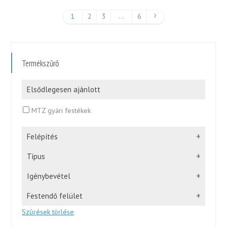
1
2
3
…
6
Termékszűrő
Elsődlegesen ajánlott
MTZ gyári festékek
Felépítés
Típus
Igénybevétel
Festendő felület
Szűrések törlése