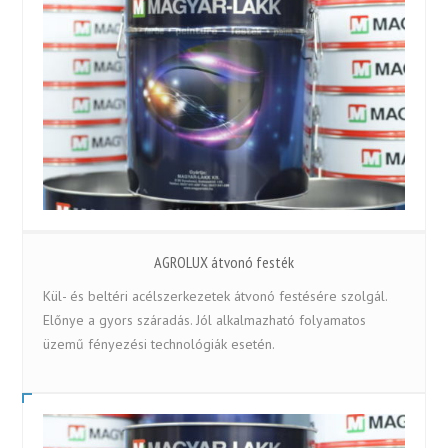
AGROLUX átvonó festék
Kül- és beltéri acélszerkezetek átvonó festésére szolgál.
Előnye a gyors száradás. Jól alkalmazható folyamatos
üzemű fényezési technológiák esetén.