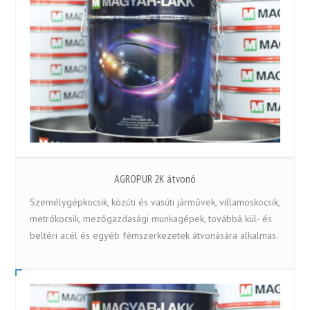
AGROPUR 2K átvonó
Személygépkocsik, közúti és vasúti járművek, villamoskocsik,
metrókocsik, mezőgazdasági munkagépek, továbbá kül- és
beltéri acél és egyéb fémszerkezetek átvonására alkalmas.