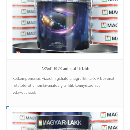
AKVAPUR 2K antigraffiti lakk
Kétkomponensű, vízzel hígítható antigraffiti lakk. A bevonat
felületéről a nemkívánatos graffitik könnyűszerrel
eltávolíthatók