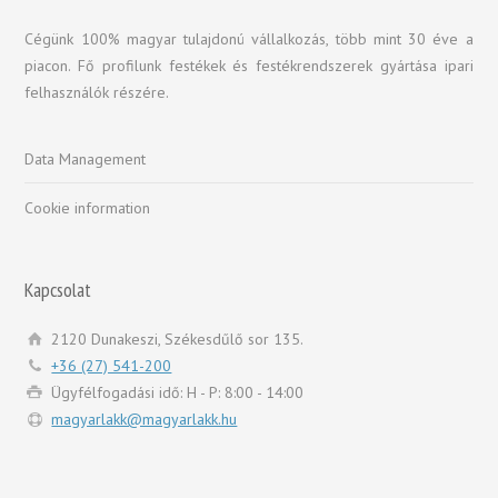
Cégünk 100% magyar tulajdonú vállalkozás, több mint 30 éve a
piacon. Fő profilunk festékek és festékrendszerek gyártása ipari
felhasználók részére.
Data Management
Cookie information
Kapcsolat
2120 Dunakeszi, Székesdűlő sor 135.
+36 (27) 541-200
Ügyfélfogadási idő: H - P: 8:00 - 14:00
magyarlakk@magyarlakk.hu