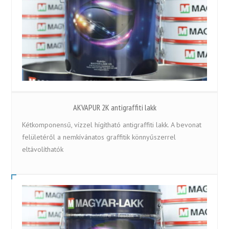
AKVAPUR 2K antigraffiti lakk
Kétkomponensű, vízzel hígítható antigraffiti lakk. A bevonat
felületéről a nemkívánatos graffitik könnyűszerrel
eltávolíthatók