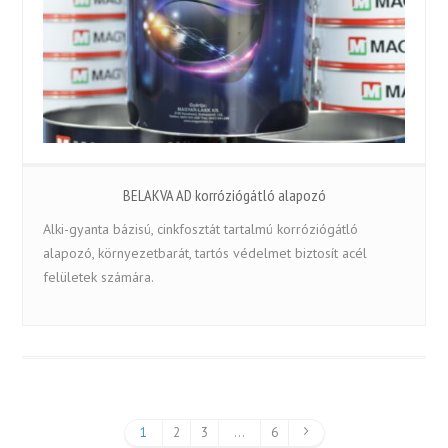
BELAKVA AD korróziógátló alapozó
Alki-gyanta bázisú, cinkfosztát tartalmú korróziógátló
alapozó, környezetbarát, tartós védelmet biztosít acél
felületek számára.
1
2
3
…
6