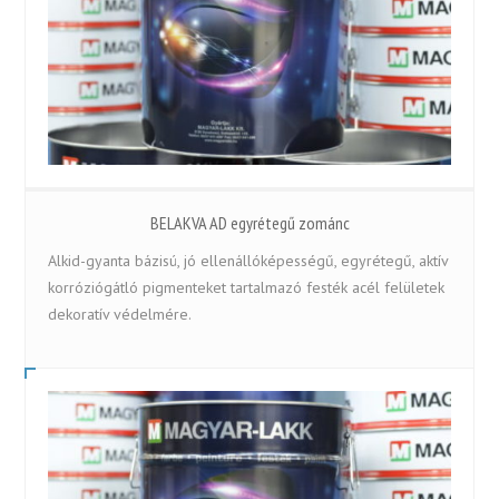
BELAKVA AD egyrétegű zománc
Alkid-gyanta bázisú, jó ellenállóképességű, egyrétegű, aktív
korróziógátló pigmenteket tartalmazó festék acél felületek
dekoratív védelmére.