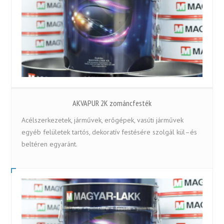
AKVAPUR 2K zománcfesték
Acélszerkezetek, járművek, erőgépek, vasúti járművek
egyéb felületek tartós, dekoratív festésére szolgál kül–és
beltéren egyaránt.