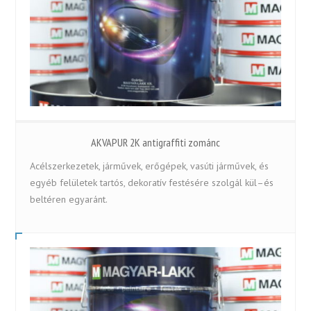
AKVAPUR 2K antigraffiti zománc
Acélszerkezetek, járművek, erőgépek, vasúti járművek, és
egyéb felületek tartós, dekoratív festésére szolgál kül–és
beltéren egyaránt.