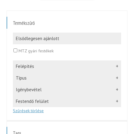
Termékszűrő
Elsődlegesen ajánlott
MTZ gyári festékek
Felépítés
Típus
Igénybevétel
Festendő felület
Szűrések törlése
Tags