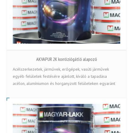
AKVAPUR 2K korróziógátló alapozó
Acélszerkezetek, járművek, erőgépek, vasúti járművek
egyéb felületek festésére ajánlott, kíváló a tapadása
acélon, alumíniumon és horganyzott felületeken egyaránt