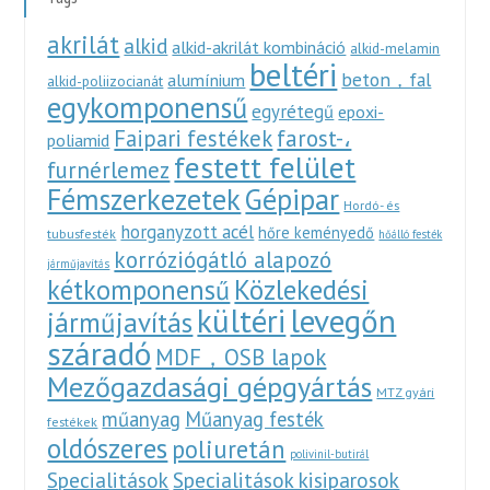
akrilát
alkid
alkid-akrilát kombináció
alkid-melamin
beltéri
beton，fal
alumínium
alkid-poliizocianát
egykomponensű
egyrétegű
epoxi-
Faipari festékek
farost-،
poliamid
festett felület
furnérlemez
Fémszerkezetek
Gépipar
Hordó- és
horganyzott acél
hőre keményedő
tubusfesték
hőálló festék
korróziógátló alapozó
járműjavítás
Közlekedési
kétkomponensű
kültéri
levegőn
járműjavítás
száradó
MDF，OSB lapok
Mezőgazdasági gépgyártás
MTZ gyári
műanyag
Műanyag festék
festékek
oldószeres
poliuretán
polivinil-butirál
Specialitások
Specialitások kisiparosok