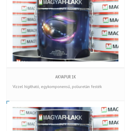
AKVAPUR 1K
Vízzel hígítható, egykomponensű, poliuretán festék