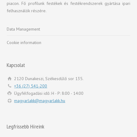
piacon. Fő profilunk festékek és festékrendszerek gyártása ipari
felhasználók részére.
Data Management
Cookie information
Kapcsolat
2120 Dunakeszi, Székesdűlő sor 135.
+36 (27) 541-200
Ügyfélfogadási idő: H - P: 8:00 - 14:00
magyarlakk@magyarlakk.hu
Legfrissebb Híreink