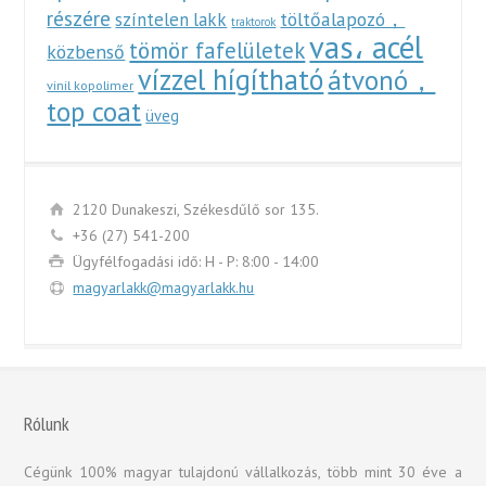
részére
töltőalapozó，
színtelen lakk
traktorok
vas، acél
tömör fafelületek
közbenső
vízzel hígítható
átvonó，
vinil kopolimer
top coat
üveg
2120 Dunakeszi, Székesdűlő sor 135.
+36 (27) 541-200
Ügyfélfogadási idő: H - P: 8:00 - 14:00
magyarlakk@magyarlakk.hu
Rólunk
Cégünk 100% magyar tulajdonú vállalkozás, több mint 30 éve a