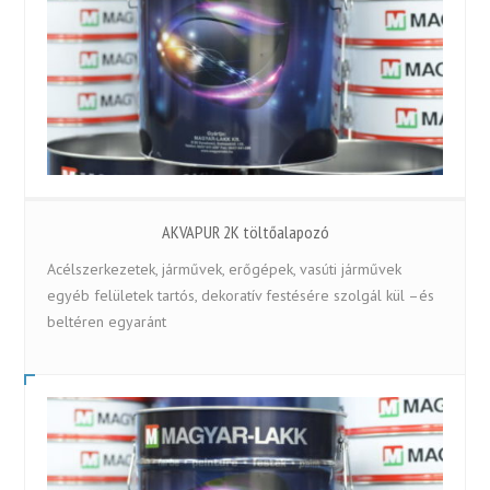
AKVAPUR 2K töltőalapozó
Acélszerkezetek, járművek, erőgépek, vasúti járművek
egyéb felületek tartós, dekoratív festésére szolgál kül –és
beltéren egyaránt